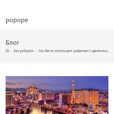
Перейти
к
содержимому
popope
Блог
>
Без рубрики
>
Лас-Вегас использует цифрового двойника для