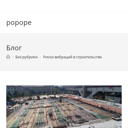
Перейти
к
содержимому
popope
Блог
>
Без рубрики
>
Риски вибраций в строительстве