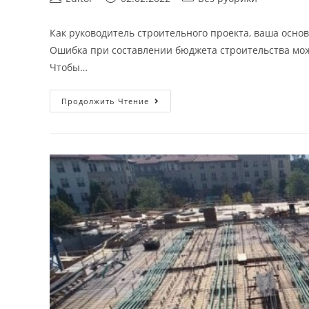
author:
опубликована:
category:
Как руководитель строительного проекта, ваша основ
Ошибка при составлении бюджета строительства може
Чтобы…
Избегайте
Продолжить Чтение
распространенных
ошибок
при
составлении
бюджета
с
помощью
программного
обеспечения
для
строительства