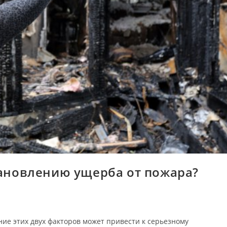
становлению ущерба от пожара?
ание этих двух факторов может привести к серьезному