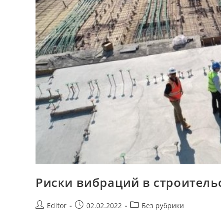
Риски вибраций в строитель
Post
Запись
Post
Editor
02.02.2022
Без рубрики
author:
опубликована:
category: