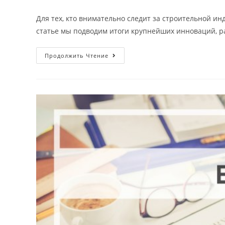
author:
опубликована:
category:
Для тех, кто внимательно следит за строительной ин
статье мы подводим итоги крупнейших инноваций, р
10
Продолжить Чтение
самых
интересных
инноваций,
в
строительной
отрасли