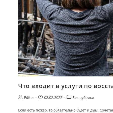
Что входит в услуги по вос
Post
Запись
Post
Editor
02.02.2022
Без рубрики
author:
опубликована:
category:
Если есть пожар, то обязательно будет и дым. Сочет