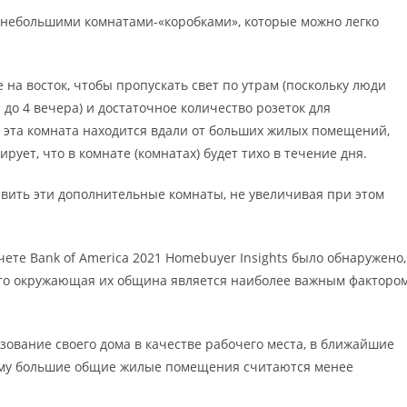
мя небольшими комнатами-«коробками», которые можно легко
на восток, чтобы пропускать свет по утрам (поскольку люди
 до 4 вечера) и достаточное количество розеток для
о эта комната находится вдали от больших жилых помещений,
рует, что в комнате (комнатах) будет тихо в течение дня.
бавить эти дополнительные комнаты, не увеличивая при этом
те Bank of America 2021 Homebuyer Insights было обнаружено,
что окружающая их община является наиболее важным факторо
льзование своего дома в качестве рабочего места, в ближайшие
тому большие общие жилые помещения считаются менее